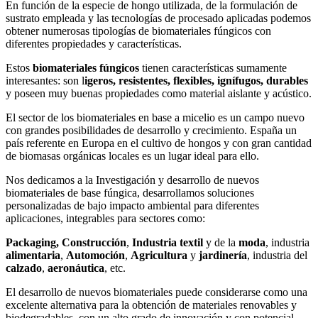
En función de la especie de hongo utilizada, de la formulación de
sustrato empleada y las tecnologías de procesado aplicadas podemos
obtener numerosas tipologías de biomateriales fúngicos con
diferentes propiedades y características.
Estos
biomateriales fúngicos
tienen características sumamente
interesantes: son l
igeros, resistentes, flexibles, ignífugos, durables
y poseen muy buenas propiedades como material aislante y acústico.
El sector de los biomateriales en base a micelio es un campo nuevo
con grandes posibilidades de desarrollo y crecimiento. España un
país referente en Europa en el cultivo de hongos y con gran cantidad
de biomasas orgánicas locales es un lugar ideal para ello.
Nos dedicamos a la Investigación y desarrollo de nuevos
biomateriales de base fúngica, desarrollamos soluciones
personalizadas de bajo impacto ambiental para diferentes
aplicaciones, integrables para sectores como:
Packaging, Construcción
,
Industria textil
y de la
moda
, industria
alimentaria
,
Automoción
,
Agricultura
y
jardinería
, industria del
calzado
,
aeronáutica
, etc.
El desarrollo de nuevos biomateriales puede considerarse como una
excelente alternativa para la obtención de materiales renovables y
biodegradables, con un alto grado de innovación y con potencial